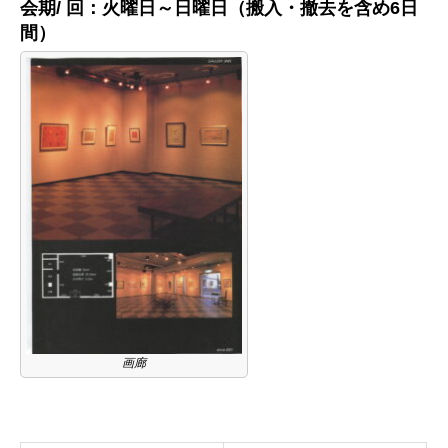
会期/ 回：火曜日～日曜日（搬入・撤去を含め6日
間）
画廊